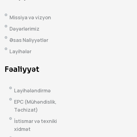
Missiya və vizyon
Dəyərlərimiz
Əsas Naliyyətlər
Layihələr
Fəaliyyət
Layihələndirmə
EPC (Mühəndislik,
Təchizat)
İstismar və texniki
xidmət