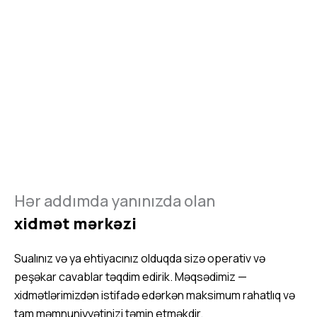
Hər addımda yanınızda olan
xidmət mərkəzi
Sualınız və ya ehtiyacınız olduqda sizə operativ və
peşəkar cavablar təqdim edirik. Məqsədimiz —
xidmətlərimizdən istifadə edərkən maksimum rahatlıq və
tam məmnuniyyətinizi təmin etməkdir.