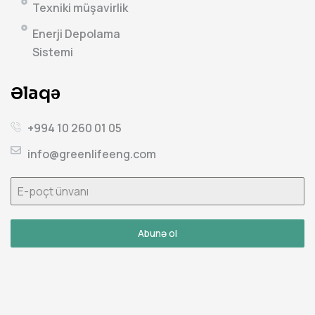
Texniki müşavirlik
Enerji Depolama
Sistemi
Əlaqə
+994 10 260 01 05
info@greenlifeeng.com
Abunə ol