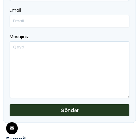
Email
Mesajınız
Göndər
E-mail