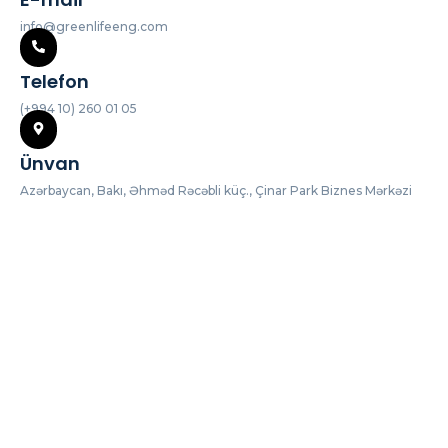
info@greenlifeeng.com
Telefon
(+994 10) 260 01 05
Ünvan
Azərbaycan, Bakı, Əhməd Rəcəbli küç., Çinar Park Biznes Mərkəzi